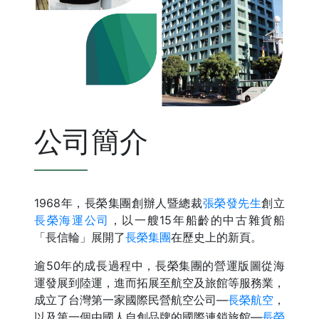
公司簡介
1968年，長榮集團創辦人暨總裁
張榮發先生
創立
長榮海運公司
，以一艘15年船齡的中古雜貨船
「長信輪」展開了
長榮集團
在歷史上的新頁。
逾50年的成長過程中，長榮集團的營運版圖從海
運發展到陸運，進而拓展至航空及旅館等服務業，
成立了台灣第一家國際民營航空公司—
長榮航空
，
以及第一個由國人自創品牌的國際連鎖旅館—
長榮