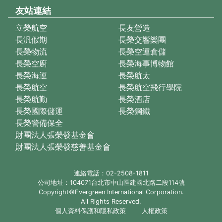
友站連結
立榮航空
長友營造
長汎假期
長榮交響樂團
長榮物流
長榮空運倉儲
長榮空廚
長榮海事博物館
長榮海運
長榮航太
長榮航空
長榮航空飛行學院
長榮航勤
長榮酒店
長榮國際儲運
長榮鋼鐵
長榮警備保全
財團法人張榮發基金會
財團法人張榮發慈善基金會
連絡電話：02-2508-1811
公司地址：104071台北市中山區建國北路二段114號
Copyright©Evergreen International Corporation.
All Rights Reserved.
個人資料保護和隱私政策
人權政策